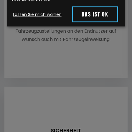
PKW 
ontakt
DAS IST OK
Lassen Sie mich wählen
PKW T
FAHRZEUGZUSTELLUNG
Fahrzeugzustellungen an den Endnutzer auf
Fahrz
Wunsch auch mit Fahrzeugeinweisung.
Autot
Autot
Spedi
Fahrz
Für P
SICHERHEIT