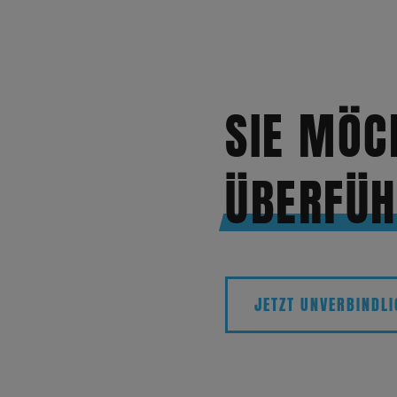
SIE MÖC
ÜBERFÜ
JETZT UNVERBINDL