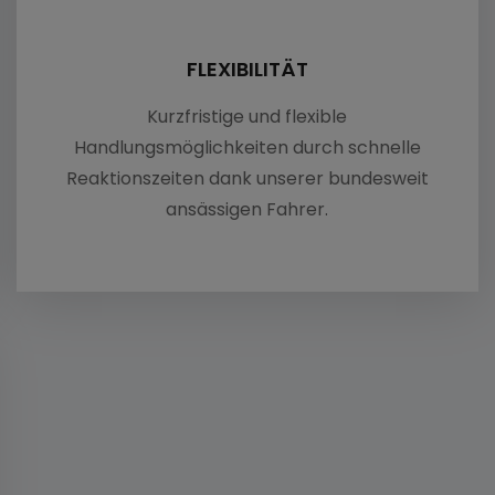
Überführung
ransport
FLEXIBILITÄT
Kurzfristige und flexible
eugtransport
Handlungsmöglichkeiten durch schnelle
Reaktionszeiten dank unserer bundesweit
ransport
ansässigen Fahrer.
ransport Kosten
tion für Autotransporte
euglogistik
rivatpersonen