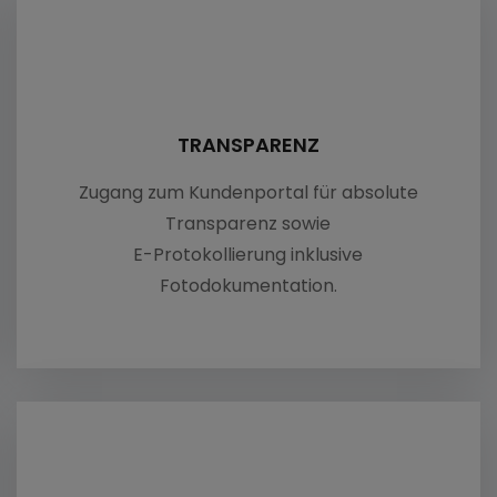
nachsüberführung
dachsüberführung
plätze & Platzdienstleistungen
TRANSPARENZ
eugaufbereitung
Zugang zum Kundenportal für absolute
Transparenz sowie
nhandling
E-Protokollierung inklusive
Fotodokumentation.
tattfahrten
sungsdienst
ngerüberführung