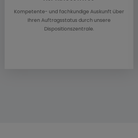
Kompetente- und fachkundige Auskunft über
Ihren Auftragsstatus durch unsere
Dispositionszentrale.
KARRIERE
KONTAKT
Datenschutz
NOCH NICHT GEFUNDE
Impressum
Suchen
nach: