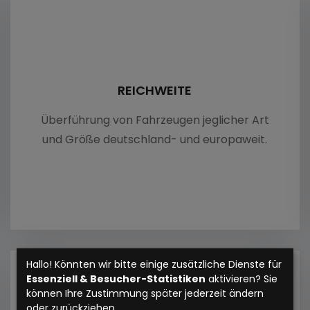
Eige
Frem
Stell
REICHWEITE
Fahrz
Überführung von Fahrzeugen jeglicher Art
und Größe deutschland- und europaweit.
Reife
Werks
Zulas
Hallo! Könnten wir bitte einige zusätzliche Dienste für
Anhä
Essenziell & Besucher-Statistiken
aktivieren? Sie
können Ihre Zustimmung später jederzeit ändern
oder zurückziehen.