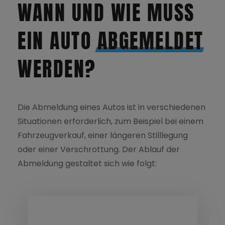
WANN UND WIE MUSS
EIN AUTO
ABGEMELDET
WERDEN?
NOCH NICHT GEFUNDEN WAS SIE SUCHEN?
Suchen
nach:
Die Abmeldung eines Autos ist in verschiedenen
Situationen erforderlich, zum Beispiel bei einem
Fahrzeugverkauf, einer längeren Stilllegung
oder einer Verschrottung. Der Ablauf der
Abmeldung gestaltet sich wie folgt: