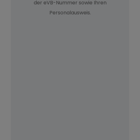
der eVB-Nummer sowie Ihren
Fahrzeugaufbereitung
Personalausweis.
Reifenhandling
Werkstattfahrten
Zulassungsdienst
Anhängerüberführung
PKW Überführung
PKW Transport
Fahrzeugtransport