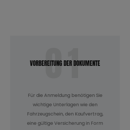
01
LEISTUNGEN
VORBEREITUNG DER DOKUMENTE
Eigenachsüberführung
Für die Anmeldung benötigen Sie
Fremdachsüberführung
wichtige Unterlagen wie den
Fahrzeugschein, den Kaufvertrag,
Stellplätze & Platzdienstleistungen
eine gültige Versicherung in Form