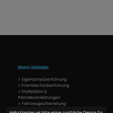
LEI
e
Eige
 uns
Frem
m
Stell
Unsere Leistungen
Fahrz
Eigenachsüberführung
Reife
Fremdachsüberführung
Stellplätze &
Werks
Platzdienstleistungen
Fahrzeugaufbereitung
Reifenhandling
Zulas
Hallo! Könnten wir bitte einige zusätzliche Dienste für