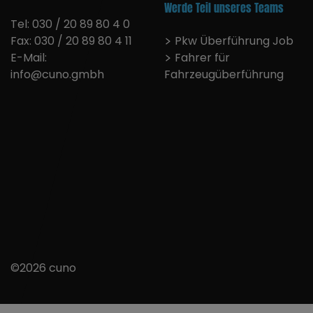
Werde Teil unseres Teams
Tel: 030 / 20 89 80 4 0
Fax: 030 / 20 89 80 4 11
Pkw Überführung Job
E-Mail:
Fahrer für
info@cuno.gmbh
Fahrzeugüberführung
K
Jobs
KARRIERE
KONTAKT
Datenschutz
NOCH NICHT GEFUNDE
Impressum
©2026 cuno
Suchen
AGB
nach: