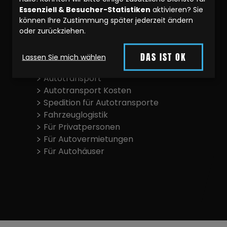
Werkstattfahrten
Essenziell & Besucher-Statistiken
aktivieren? Sie
Zulassungsdienst
können Ihre Zustimmung später jederzeit ändern
Anhä
Anhängerüberführung
oder zurückziehen.
PKW Überführung
PKW 
PKW Transport
DAS IST OK
Lassen Sie mich wählen
ontakt
Fahrzeugtransport
Autotransport
PKW T
Autotransport Kosten
Spedition für Autotransporte
Fahrz
Fahrzeuglogistik
Für Privatpersonen
Autot
Für Autovermietungen
Für Autohäuser
Autot
N WAS SIE SUCHEN?
Spedi
Fahrz