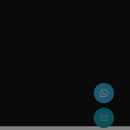
ngerüberführung
Überführung
ransport
eugtransport
ransport
ransport Kosten
tion für Autotransporte
euglogistik