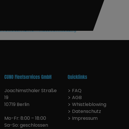
Skip
TOYOTA
to
content
Portal
Hom
Beitragsnavigation
Previous:
ADAC – Autovermietung
Über
Tea
ÜBER UNS
ZUGÄNGE
CUNO Fleetservices GmbH
Quicklinks
Joachimsthaler Straße
FAQ
19
AGB
10719 Berlin
Whistleblowing
Datenschutz
Mo-Fr: 8:00 – 18:00
Impressum
Sa-So: geschlossen